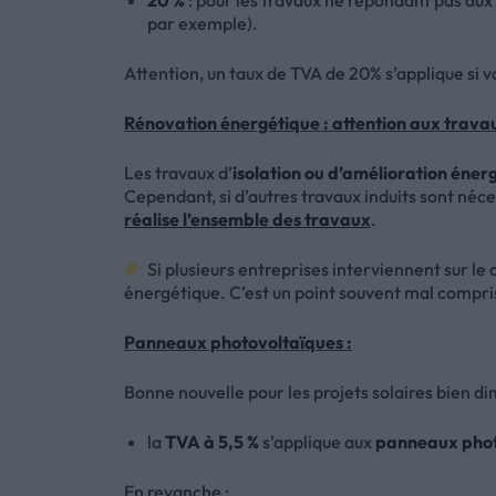
20 %
: pour les travaux ne répondant pas aux
par exemple).
Attention, un taux de TVA de 20% s’applique si 
Rénovation énergétique : attention aux travau
Les travaux d’
isolation ou d’amélioration éner
Cependant, si d’autres travaux induits sont néces
réalise l’ensemble des travaux
.
Si plusieurs entreprises interviennent sur le
énergétique. C’est un point souvent mal compris 
Panneaux photovoltaïques :
Bonne nouvelle pour les projets solaires bien d
la
TVA à 5,5 %
s’applique aux
panneaux phot
En revanche :