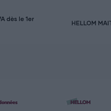
 dès le 1er
données
HELLOM