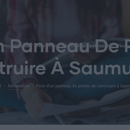
n Panneau De 
Nos missions
Nos offres
Rénovation / extension
Nos p
ruire À Saumu
l
Rénovation
Pose d’un panneau de permis de construire à Saum