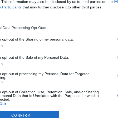
. This information may also be disclosed by us to third parties on the
IA
Participants
that may further disclose it to other third parties.
1 000 € TTC
, aucune certification n’est désormais demandée. C
but du projet
l Data Processing Opt Outs
 essentiel d’être
bien accompagné dès la phase de réflexion
. 
o opt-out of the Sharing of my personal data.
In
o opt-out of the Sale of my Personal Data.
In
tier.
to opt-out of processing my Personal Data for Targeted
ing.
agne pour un projet clair et maîtrisé. Vous gagnez en sérénité, e
In
o opt-out of Collection, Use, Retention, Sale, and/or Sharing
ersonal Data that Is Unrelated with the Purposes for which it
t les artisans.
lected.
Out
CONFIRM