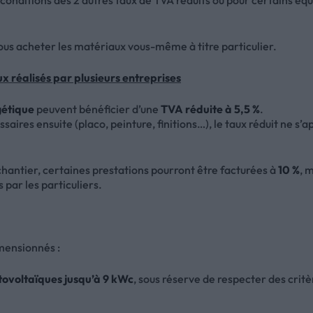
 conditions des 2 autres taux de TVA réduits ou pour certains 
vous acheter les matériaux vous-même à titre particulier.
x réalisés par plusieurs entreprises
gétique
peuvent bénéficier d’une
TVA réduite à 5,5 %
.
saires ensuite (placo, peinture, finitions…), le taux réduit ne s’a
 chantier, certaines prestations pourront être facturées à
10 %
, 
par les particuliers.
imensionnés :
ovoltaïques jusqu’à 9 kWc
, sous réserve de respecter des critè