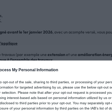
s,
%
.
igné avant le 1er janvier 2026
, avec un acompte versé, vous pou
s’applique
de travaux (par exemple une
extension
et une
amélioration éner
lique à l’ensemble des travaux
.
ocess My Personal Information
et si ce point n’est pas anticipé dès la conception du projet.
to opt-out of the sale, sharing to third parties, or processing of your per
formation for targeted advertising by us, please use the below opt-out s
r selection. Please note that after your opt-out request is processed y
trative des devis, il n’est plus nécessaire d’avoir une attestati
eing interest-based ads based on personal information utilized by us or
disclosed to third parties prior to your opt-out. You may separately opt-
losure of your personal information by third parties on the IAB’s list of
nt sur le devis ou la facture
, que vous signez.