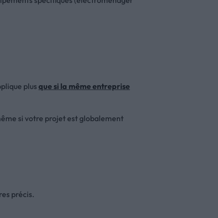
équipements spécifiques (électroménager
pplique plus
que si la même entreprise
même si votre projet est globalement
res précis.