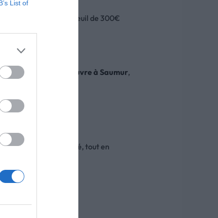
B’s List of
ela remplace l’ancien seuil de 300€
En tant que
maître d’œuvre à Saumur
,
n temps et en lisibilité, tout en