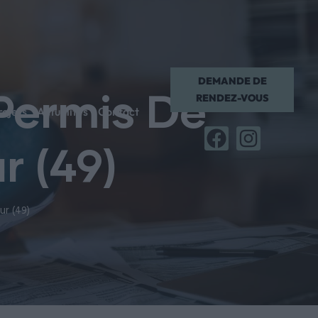
DEMANDE DE
Permis De
RENDEZ-VOUS
rojets
Actualités
Contact
r (49)
ur (49)